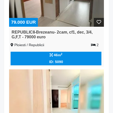
79.000 EUR
REPUBLICII-Brezeanu- 2cam, cf1, dec, 3/4,
G,F,T - 79000 euro
Ploiesti / Republicii
2
2
46m
ID: 5090