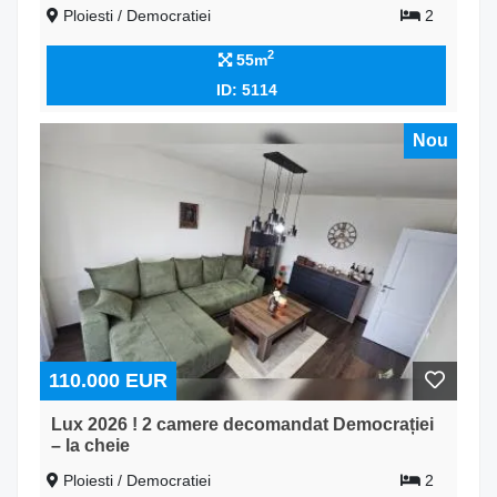
Ploiesti / Democratiei
2
2
55m
ID: 5114
Nou
110.000 EUR
Lux 2026 ! 2 camere decomandat Democrației
– la cheie
Ploiesti / Democratiei
2