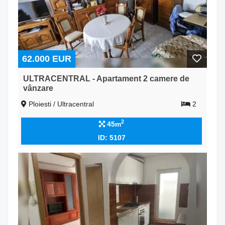
62.000 EUR
ULTRACENTRAL - Apartament 2 camere de
vânzare
Ploiesti / Ultracentral
2
2
45m
ID: 5107