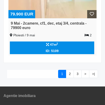
79.900 EUR
9 Mai - 2camere, cf1, dec, etaj 3/4, centrala -
79900 euro
Ploiesti / 9 mai
2
2
47m
ID: 5109
1
2
3
>
>|
Agentie imobiliara