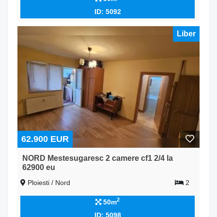
ID: 5092
Liber
62.900 EUR
NORD Mestesugaresc 2 camere cf1 2/4 la
62900 eu
Ploiesti / Nord
2
2
50m
ID: 5098