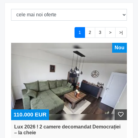
1
2
3
>
>|
Nou
110.000 EUR
Lux 2026 ! 2 camere decomandat Democrației
– la cheie