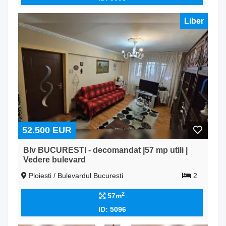
Liber
52.500 EUR
Blv BUCURESTI - decomandat |57 mp utili |
Vedere bulevard
Ploiesti / Bulevardul Bucuresti
2
2
57m
ID: 5096