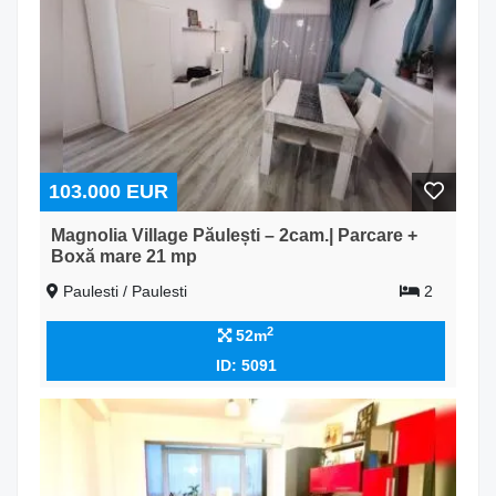
103.000 EUR
Magnolia Village Păulești – 2cam.| Parcare +
Boxă mare 21 mp
Paulesti / Paulesti
2
2
52m
ID: 5091