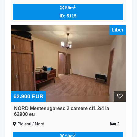
2
55m
ID: 5115
Liber
62.900 EUR
NORD Mestesugaresc 2 camere cf1 2/4 la
62900 eu
Ploiesti / Nord
2
2
50m