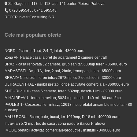
Str. Gageni nr.117 , bl.118, apt. 141 parter Ploiesti Prahova
0720 595545 / 0741 595548
REOER Invest Consulting S.R.L.
Cele mai populare oferte
NORD - 2cam., cf1, sd, 2/4, T, intab - 43000 euro
Zona AFI Palace casa la pret de apartament 2 camere central!
BRAZI - casa renovata , 2 camere, grup sanitar, 630mp teren - 36000 euro
MARASESTI - 3c, cf1A, dec, 2 bai, 2balc, termopan, intab - 65000 euro
BREAZA Nistoresti - teren intrav.2678mp, cu 2 deschideri - 33000 euro
ULTRACENTRAL - imobil pretabil orice activitate comerciala - 360000 euro
SUD - Rudului - casa 6 camere, teren 532mp, desch-11ml - 89000 euro
MIHAI BRAVU - teren intravilan, 5024 mp, desch - 140 ml - 80 euro/mp
PAULESTI - Cocosesti, ter. intrav., 12613 mp, pretabil ansamblu imobiliar - 80
euro/mp
MALU ROSU - 5cam, baie, bucat, ter-1019mp, D-18 ml - 400000 euro
Intravilan 572 mp , loc de casa , zona padure Baicoi Prahova
IMOBIL pretabil activitati comerciale/productie / institutii - 349000 euro