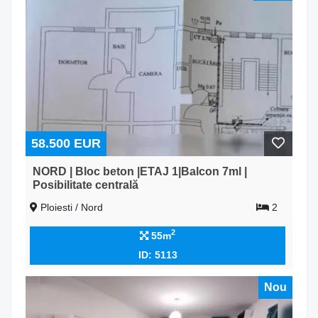
58.500 EUR
NORD | Bloc beton |ETAJ 1|Balcon 7ml |
Posibilitate centrală
Ploiesti / Nord
2
2
55m
ID: 5113
Nou